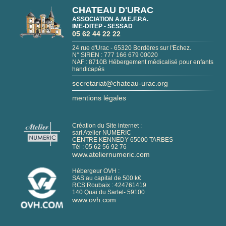
CHATEAU D'URAC
ASSOCIATION A.M.E.F.P.A.
IME-DITEP - SESSAD
05 62 44 22 22
24 rue d'Urac - 65320 Bordères sur l'Echez.
N° SIREN : 777 166 679 00020
NAF : 8710B Hébergement médicalisé pour enfants
handicapés
secretariat@chateau-urac.org
mentions légales
Création du Site internet :
sarl Atelier NUMERIC
CENTRE KENNEDY 65000 TARBES
Tél :
05 62 56 92 76
www.ateliernumeric.com
Hébergeur OVH :
SAS au capital de 500 k€
RCS Roubaix : 424761419
140 Quai du Sartel- 59100
www.ovh.com