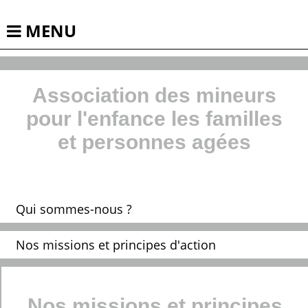
MENU
ACCUEIL
Association des mineurs
ASSOCIATION
pour l'enfance les familles
IME-DITEP-SESSAD
et personnes agées
ACCOMPAGNEMENTT
ACTU./GALERIE
Qui sommes-nous ?
INFOS PRATIQUES
Nos missions et principes d'action
CONTACT
Nos missions et principes